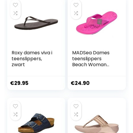
Roxy dames viva i
MADSea Dames
teenslippers,
teenslippers
zwart
Beach Woman
teenslippers
sandaal Fuchsia
Multi
€
29.95
€
24.90