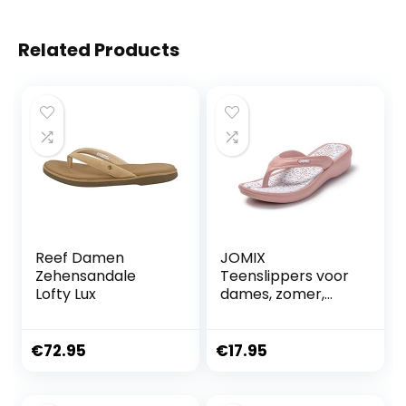
Related Products
Reef Damen
JOMIX
Zehensandale
Teenslippers voor
Lofty Lux
dames, zomer,
strand, EVA, met
sleehak, zee,
douche,
€
72.95
€
17.95
badkamer,
teenslippers