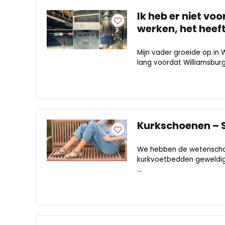
Ik heb er niet v
werken, het heef
Mijn vader groeide op in W
lang voordat Williamsburg
Kurkschoenen – S
We hebben de wetenscha
kurkvoetbedden geweldig 
...