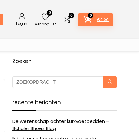
0
0
0
€
0.00
Log in
Verlanglijst
Zoeken
recente berichten
De wetenschap achter kurkvoetbedden –
Schuler Shoes Blog
Ik heb er niet voor gekozen om in de