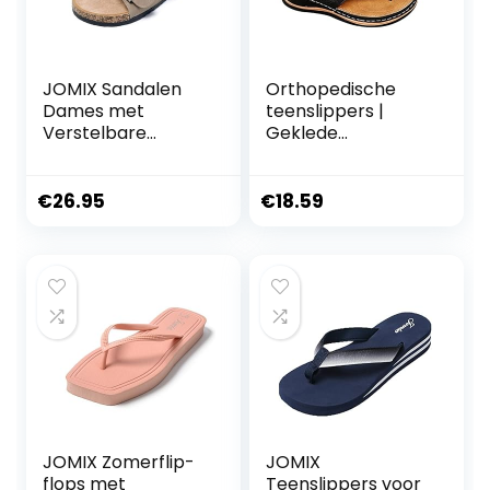
JOMIX Sandalen
Orthopedische
Dames met
teenslippers |
Verstelbare
Geklede
Dubbele Gesp
teenslippers met
Vrouwen Zomer
verstelbare
Teenslippers voor
voetboogsteun,Sli
€
26.95
€
18.59
Thuis Zwembad
ppers voor dames
Strand
met
voetboogonderste
uning Travel
sandalen Qihuyi
JOMIX Zomerflip-
JOMIX
flops met
Teenslippers voor