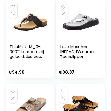
Think! JULIA_3-
Love Moschino
000211 chroomvrij
INFRADITO dames
gelooid, duurzaam
Teenslipper
dames teenslipper
€
94.90
€
98.37