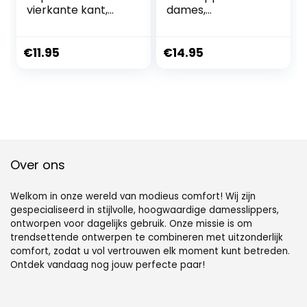
vierkante kant,
dames,
strandslippers
zomerpantoffels
voor dames,
voor dames,
zwembad
sleehak, rubber,
€
11.95
€
14.95
voor douche, huis,
zwembad, strand
Over ons
Welkom in onze wereld van modieus comfort! Wij zijn
gespecialiseerd in stijlvolle, hoogwaardige damesslippers,
ontworpen voor dagelijks gebruik. Onze missie is om
trendsettende ontwerpen te combineren met uitzonderlijk
comfort, zodat u vol vertrouwen elk moment kunt betreden.
Ontdek vandaag nog jouw perfecte paar!