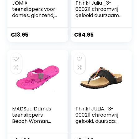
JOMIX
Think! Julia_3-
teenslippers voor
000211 chroomvrij
dames, glanzend,
gelooid duurzaam
strand, schuim,
dames
zwembad, dames,
teenslippers
plat, zee, douche,
€
13.95
€
94.95
badkamer,
teenslippers voor
dames
MADSea Dames
Think! JULIA_3-
teenslippers
000211 chroomvrij
Beach Woman
gelooid, duurzaam
teenslippers
dames teenslipper
sandaal Fuchsia