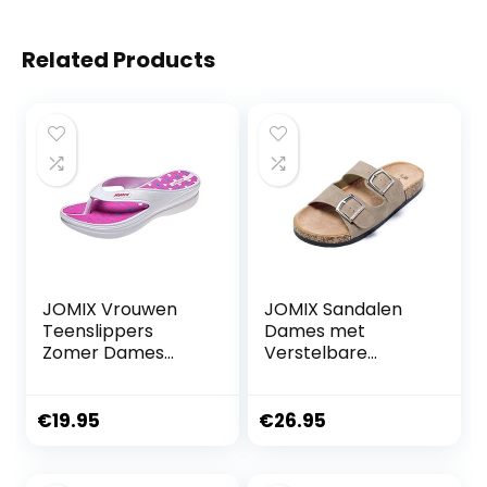
Related Products
JOMIX Vrouwen
JOMIX Sandalen
Teenslippers
Dames met
Zomer Dames
Verstelbare
Douche Slippers
Dubbele Gesp
Strand Sandalen
Vrouwen Zomer
voor
Teenslippers voor
€
19.95
€
26.95
Huiszwemmen Zee
Thuis Zwembad
Strand