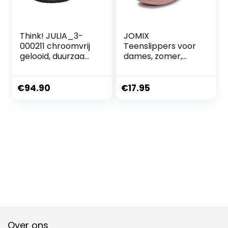
Think! JULIA_3-
JOMIX
000211 chroomvrij
Teenslippers voor
gelooid, duurzaam
dames, zomer,
dames teenslipper
strand, EVA, met
sleehak, zee,
douche,
€
94.90
€
17.95
badkamer,
teenslippers
Over ons