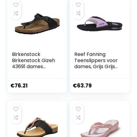
Birkenstock
Reef Fanning
Birkenstock Gizeh
Teenslippers voor
43691 dames
dames, Grijs Grijs
sandalen
Purple Gpp, 40 EU
€
76.21
€
63.79