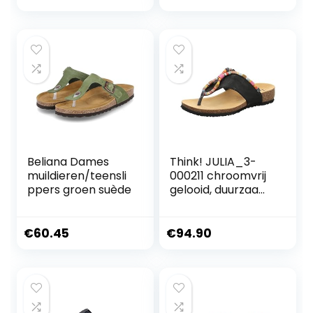
price
price
was:
is:
€75.00.
€72.90.
Beliana Dames
Think! JULIA_3-
muildieren/teensli
000211 chroomvrij
ppers groen suède
gelooid, duurzaam
dames teenslipper
€
60.45
€
94.90