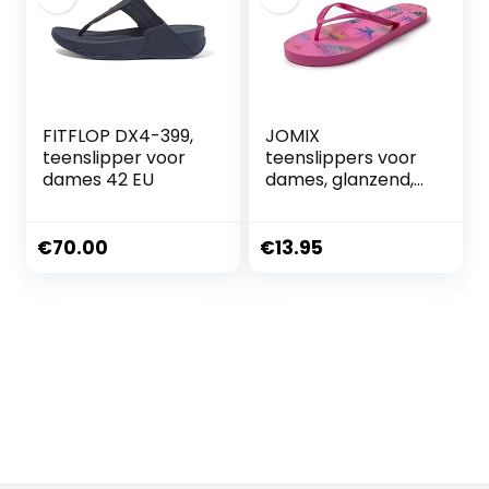
FITFLOP DX4-399,
JOMIX
teenslipper voor
teenslippers voor
dames 42 EU
dames, glanzend,
strand, schuim,
zwembad, dames,
plat, zee, douche,
€
70.00
€
13.95
badkamer,
teenslippers voor
dames