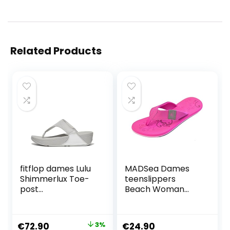
Related Products
fitflop dames Lulu
MADSea Dames
Shimmerlux Toe-
teenslippers
post
Beach Woman
SandalsSandaal
teenslippers
sandaal Fuchsia
Multi
Original
Current
€
72.90
3%
€
24.90