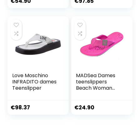
€
54.90
€
97.85
Love Moschino
MADSea Dames
INFRADITO dames
teenslippers
Teenslipper
Beach Woman
teenslippers
sandaal Fuchsia
Multi
€
98.37
€
24.90