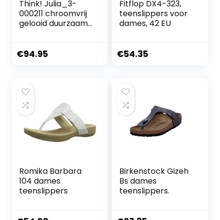
Think! Julia_3-
Fitflop DX4-323,
000211 chroomvrij
teenslippers voor
gelooid duurzaam
dames, 42 EU
dames
teenslippers
€
94.95
€
54.35
Romika Barbara
Birkenstock Gizeh
104 dames
Bs dames
teenslippers
teenslippers.