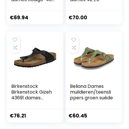
5856
€
69.94
€
70.00
Birkenstock
Beliana Dames
Birkenstock Gizeh
muildieren/teensli
43691 dames
ppers groen suède
sandalen
€
76.21
€
60.45