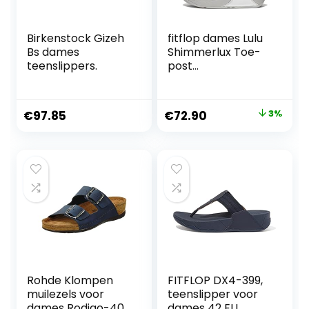
Birkenstock Gizeh
fitflop dames Lulu
Bs dames
Shimmerlux Toe-
teenslippers.
post
SandalsSandaal
Original
Current
€
97.85
€
72.90
3%
price
price
was:
is:
€75.00.
€72.90.
Rohde Klompen
FITFLOP DX4-399,
muilezels voor
teenslipper voor
dames Rodigo-40
dames 42 EU