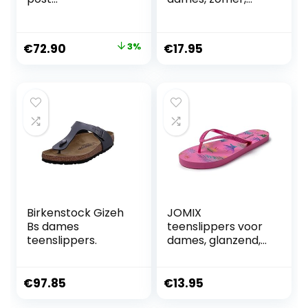
SandalsSandaal
strand, EVA, met
sleehak, zee,
douche,
Original
Current
€
72.90
3%
€
17.95
badkamer,
price
price
teenslippers
was:
is:
€75.00.
€72.90.
Birkenstock Gizeh
JOMIX
Bs dames
teenslippers voor
teenslippers.
dames, glanzend,
strand, schuim,
zwembad, dames,
plat, zee, douche,
€
97.85
€
13.95
badkamer,