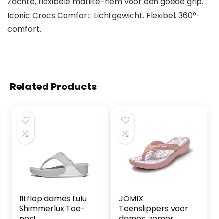
Zachte, flexibele matlite-riem voor een goede grip.
Iconic Crocs Comfort: Lichtgewicht. Flexibel. 360°-
comfort.
Related Products
fitflop dames Lulu
JOMIX
Shimmerlux Toe-
Teenslippers voor
post
dames, zomer,