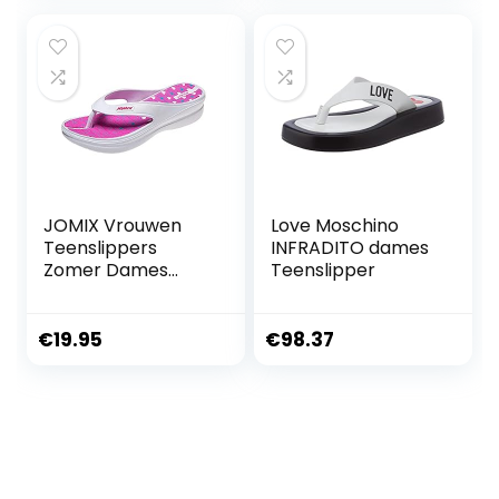
teenslippers voor
dames
JOMIX Vrouwen
Love Moschino
Teenslippers
INFRADITO dames
Zomer Dames
Teenslipper
Douche Slippers
Strand Sandalen
voor
€
19.95
€
98.37
Huiszwemmen Zee