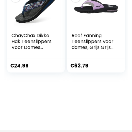
ChayChax Dikke
Reef Fanning
Hak Teenslippers
Teenslippers voor
Voor Dames
dames, Grijs Grijs
Lichtgewicht
Purple Gpp, 40 EU
Comfortabel
Slipper
€
24.99
€
63.79
Vrijetijdsmode
Strand Sandalen