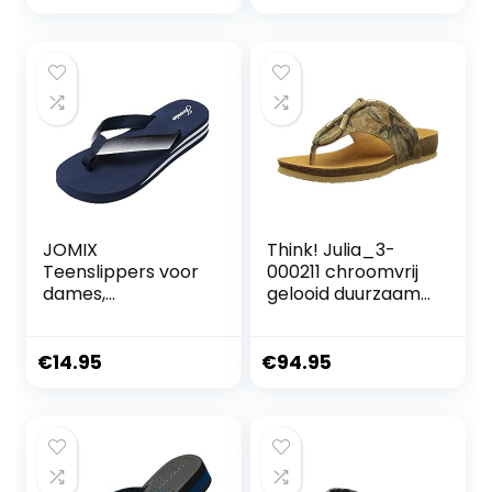
JOMIX
Think! Julia_3-
Teenslippers voor
000211 chroomvrij
dames,
gelooid duurzaam
zomerpantoffels
dames
voor dames,
teenslippers
sleehak, rubber,
€
14.95
€
94.95
voor douche, huis,
zwembad, strand