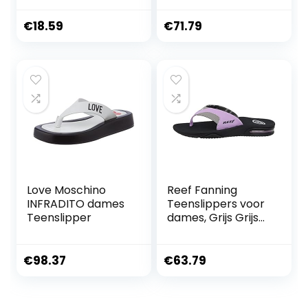
verstelbare
voetboogsteun,Sli
€
18.59
€
71.79
ppers voor dames
met
voetboogonderste
uning Travel
sandalen Qihuyi
Love Moschino
Reef Fanning
INFRADITO dames
Teenslippers voor
Teenslipper
dames, Grijs Grijs
Purple Gpp, 40 EU
€
98.37
€
63.79