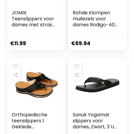
JOMIX
Rohde Klompen
Teenslippers voor
muilezels voor
dames met strass,
dames Rodigo-40
glanzend, voor
5856
dames, van
schuimrubber, plat
€
11.99
€
69.94
Orthopedische
Sanuk Yogamat
teenslippers |
slippers voor
Geklede
dames, Zwart, 3 UK
teenslippers met
Wide